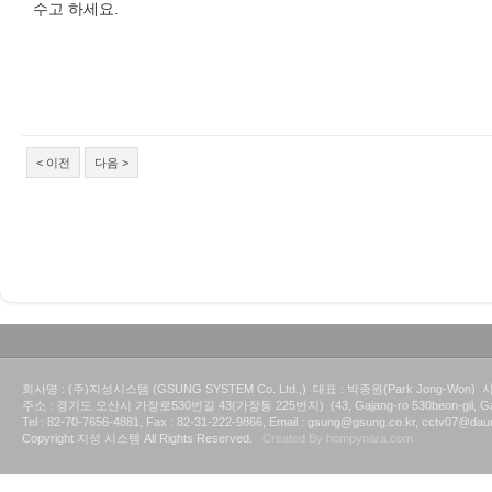
수고 하세요.
< 이전
다음 >
회사명 : (주)지성시스템 (GSUNG SYSTEM Co. Ltd.,) 대표 : 박종원(Park Jong-Won) 사
주소 : 경기도 오산시 가장로530번길 43(가장동 225번지) (43, Gajang-ro 530beon-gil, Gajang
Tel : 82-70-7656-4881, Fax : 82-31-222-9866, Email : gsung@gsung.co.kr, cctv07@dau
Copyright 지성 시스템 All Rights Reserved.
Created By hompynara.com